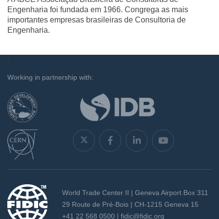
Engenharia foi fundada em 1966. Congrega as mais
importantes empresas brasileiras de Consultoria de
Engenharia.
`
Working in partnership with:
World Trade Center II | Geneva Airport Box 311
29 Route de Pré-Bois | CH-1215 Geneva 15
+41 22 568 0500 |
fidic@fidic.org