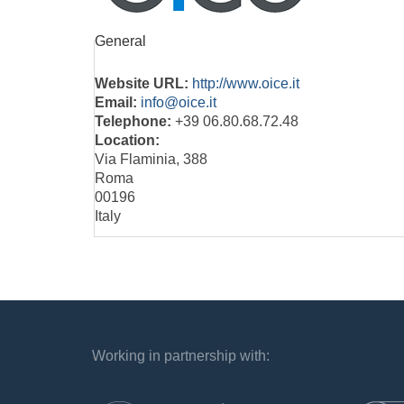
General
Website URL:
http://www.oice.it
Email:
info@oice.it
Telephone:
+39 06.80.68.72.48
Location:
Via Flaminia, 388
Roma
00196
Italy
Working in partnership with:
`